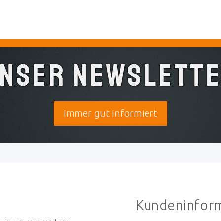
nser Newslett
Immer gut informiert
Kundeninfor