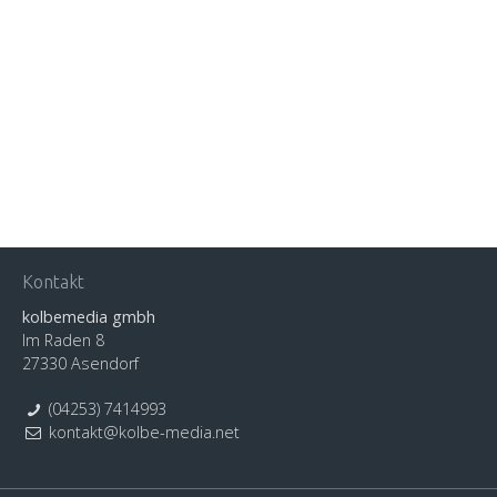
Kontakt
kolbemedia gmbh
Im Raden 8
27330 Asendorf
(04253) 7414993
kontakt
@
kolbe-media
.
net