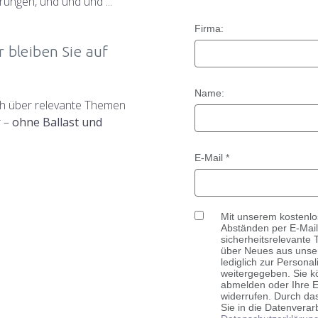
ungen, und und und ...
Firma:
 bleiben Sie auf
Name:
ich über relevante Themen
 –
ohne Ballast und
E-Mail *
Mit unserem kostenlo
Abständen per E-Mail 
sicherheitsrelevante
über Neues aus unser
lediglich zur Persona
weitergegeben. Sie k
abmelden oder Ihre E
widerrufen. Durch da
Sie in die Datenverar