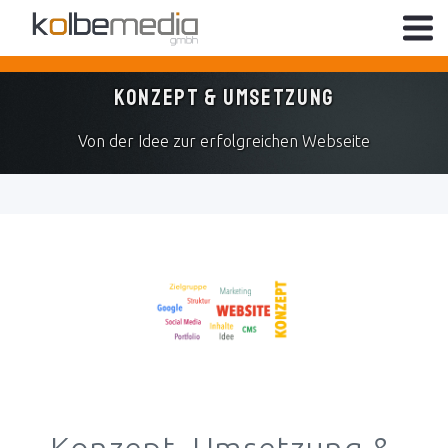
Unsere Leistungen
Konzept & Umsetzung
Konzept und Umsetzung
Von der Idee zur erfolgreichen Webseite
RWD - Responsive Webdesign
SEO - Suchmaschinenoptimierung
CMS - Content Management Systeme
Fotografie
Rechtssichere Webseite
Referenzen
Konzept, Umsetzung &